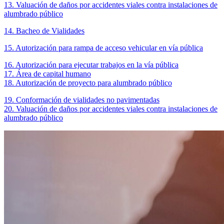
13. Valuación de daños por accidentes viales contra instalaciones de
alumbrado público
14. Bacheo de Vialidades
15. Autorización para rampa de acceso vehicular en vía pública
16. Autorización para ejecutar trabajos en la vía pública
17. Área de capital humano
18. Autorización de proyecto para alumbrado público
19. Conformación de vialidades no pavimentadas
20. Valuación de daños por accidentes viales contra instalaciones de
alumbrado público