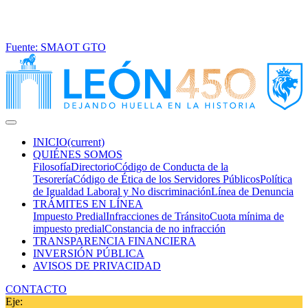
Fuente: SMAOT GTO
INICIO
(current)
QUIÉNES SOMOS
Filosofía
Directorio
Código de Conducta de la
Tesorería
Código de Ética de los Servidores Públicos
Política
de Igualdad Laboral y No discriminación
Línea de Denuncia
TRÁMITES EN LÍNEA
Impuesto Predial
Infracciones de Tránsito
Cuota mínima de
impuesto predial
Constancia de no infracción
TRANSPARENCIA FINANCIERA
INVERSIÓN PÚBLICA
AVISOS DE PRIVACIDAD
CONTACTO
Eje: