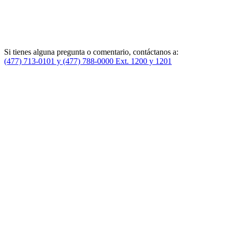
Si tienes alguna pregunta o comentario, contáctanos a:
(477) 713-0101 y (477) 788-0000 Ext. 1200 y 1201