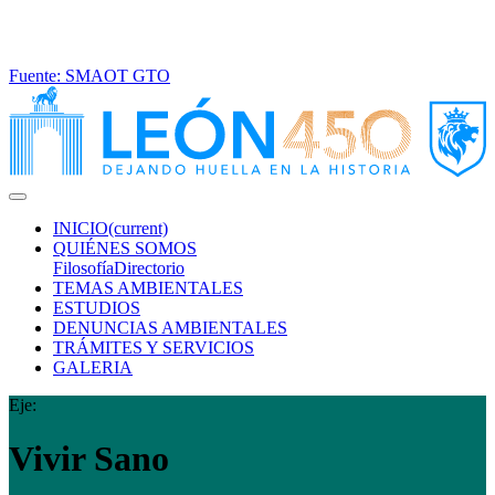
Fuente: SMAOT GTO
INICIO
(current)
QUIÉNES SOMOS
Filosofía
Directorio
TEMAS AMBIENTALES
ESTUDIOS
DENUNCIAS AMBIENTALES
TRÁMITES Y SERVICIOS
GALERIA
Eje:
Vivir
Sano