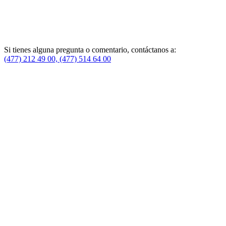
Si tienes alguna pregunta o comentario, contáctanos a:
(477) 212 49 00, (477) 514 64 00