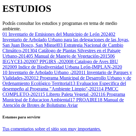
ESTUDIOS
Podrás consultar los estudios y programas en tema de medio
ambiente.
01
Inventario de Emisiones del Municipio de León 2024
02
Inventario de Arbolado Urbano para las delegaciones de las Joyas,
San Juan Bosco, San Miguel
03
Estrategia Nacional de Cambio
Climático-2013
04
Catálogo de Plantas Silvestres en el Paisaje
Urbano-2014
05
Manual de Manejo de Vegetación-2015
06
IEGYCEI-2020
07
PPGIRS -2020
08
Catalogo de Aves IBU
2020
09
Indice de Biodiversidad Urbana León-IMPLAN-2020
10
Inventario de Arbolado Urbano -2020
11
Inventario de Parques y
Vialidades-2020
12
Programa Municipal de Desarrollo Urbano y de
Ordenamiento Ecológico Territorial
13
Evaluacion Especifica del
desempeño al Programa "Ambiente Limpio"-2021
14
PMCC
COMPLETO-2021
15
Libreto Paleta Vegetal -2021
16
Programa
Municipal de Educacion Ambiental
17
PROAIRE
18
Manual de
Atención de Brotes de Bolutismo Aviar
Estamos para servirte
Tus comentarios sobre el sitio son muy importantes.