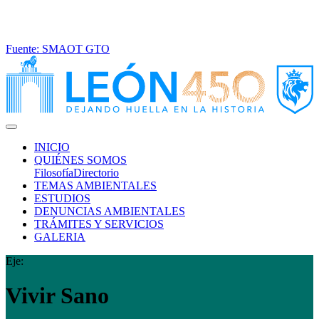
Fuente: SMAOT GTO
(current)
INICIO
QUIÉNES SOMOS
Filosofía
Directorio
TEMAS AMBIENTALES
ESTUDIOS
DENUNCIAS AMBIENTALES
TRÁMITES Y SERVICIOS
GALERIA
Eje:
Vivir
Sano