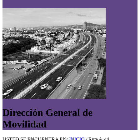
Dirección General de
Movilidad
USTED SE ENCUENTRA EN:
INICIO
/
Ruta A-44