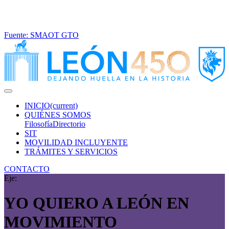
Fuente: SMAOT GTO
INICIO
(current)
QUIÉNES SOMOS
Filosofía
Directorio
SIT
MOVILIDAD INCLUYENTE
TRÁMITES Y SERVICIOS
CONTACTO
Eje:
YO QUIERO A LEÓN
EN
MOVIMIENTO