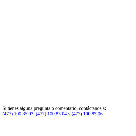
Si tienes alguna pregunta o comentario, contáctanos a:
(477) 100 85 03, (477) 100 85 04 y (477) 100 85 06