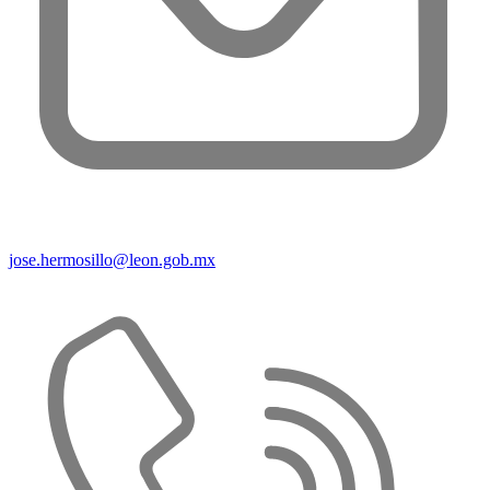
jose.hermosillo@leon.gob.mx