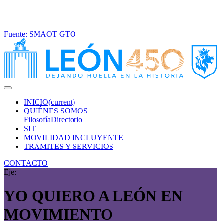
Fuente: SMAOT GTO
INICIO
(current)
QUIÉNES SOMOS
Filosofía
Directorio
SIT
MOVILIDAD INCLUYENTE
TRÁMITES Y SERVICIOS
CONTACTO
Eje:
YO QUIERO A LEÓN
EN
MOVIMIENTO